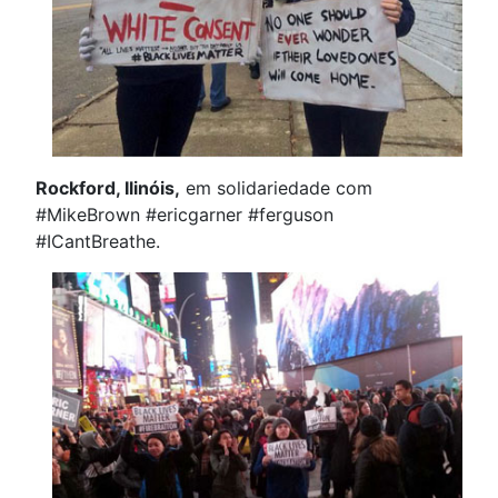
Rockford, Ilinóis,
em solidariedade com
#MikeBrown #ericgarner #ferguson
#ICantBreathe.