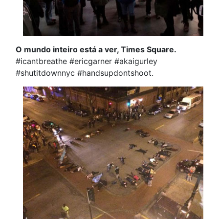
O mundo inteiro está a ver, Times Square.
#icantbreathe #ericgarner #akaigurley
#shutitdownnyc #handsupdontshoot.