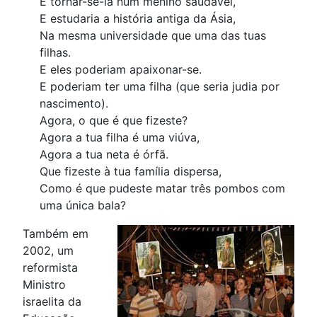
E tornar-se-ia num menino saudável,
E estudaria a história antiga da Ásia,
Na mesma universidade que uma das tuas
filhas.
E eles poderiam apaixonar-se.
E poderiam ter uma filha (que seria judia por
nascimento).
Agora, o que é que fizeste?
Agora a tua filha é uma viúva,
Agora a tua neta é órfã.
Que fizeste à tua família dispersa,
Como é que pudeste matar três pombos com
uma única bala?
Também em
2002, um
reformista
Ministro
israelita da