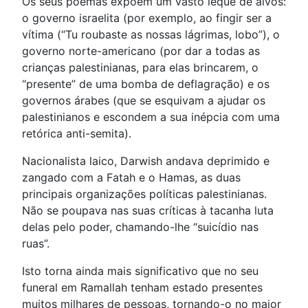
Os seus poemas expõem um vasto leque de alvos:
o governo israelita (por exemplo, ao fingir ser a
vítima (“Tu roubaste as nossas lágrimas, lobo”), o
governo norte-americano (por dar a todas as
crianças palestinianas, para elas brincarem, o
“presente” de uma bomba de deflagração) e os
governos árabes (que se esquivam a ajudar os
palestinianos e escondem a sua inépcia com uma
retórica anti-semita).
Nacionalista laico, Darwish andava deprimido e
zangado com a Fatah e o Hamas, as duas
principais organizações políticas palestinianas.
Não se poupava nas suas críticas à tacanha luta
delas pelo poder, chamando-lhe “suicídio nas
ruas”.
Isto torna ainda mais significativo que no seu
funeral em Ramallah tenham estado presentes
muitos milhares de pessoas, tornando-o no maior