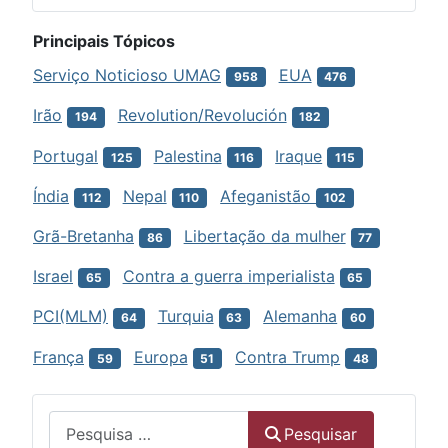
Principais Tópicos
Serviço Noticioso UMAG
EUA
958
476
Irão
Revolution/Revolución
194
182
Portugal
Palestina
Iraque
125
116
115
Índia
Nepal
Afeganistão
112
110
102
Grã-Bretanha
Libertação da mulher
86
77
Israel
Contra a guerra imperialista
65
65
PCI(MLM)
Turquia
Alemanha
64
63
60
França
Europa
Contra Trump
59
51
48
Menu
Pesquisar