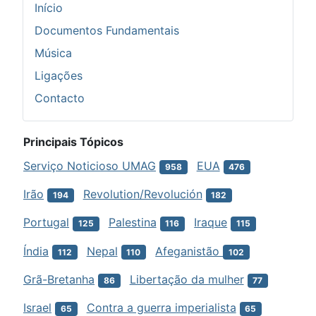
Início
Documentos Fundamentais
Música
Ligações
Contacto
Principais Tópicos
Serviço Noticioso UMAG
EUA
958
476
Irão
Revolution/Revolución
194
182
Portugal
Palestina
Iraque
125
116
115
Índia
Nepal
Afeganistão
112
110
102
Grã-Bretanha
Libertação da mulher
86
77
Israel
Contra a guerra imperialista
65
65