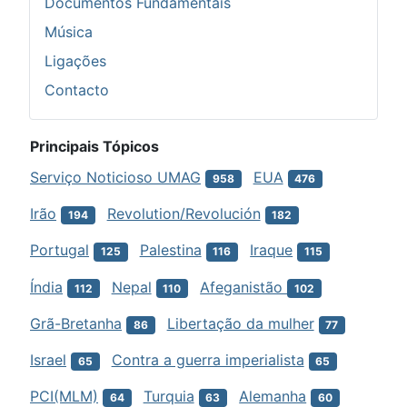
Documentos Fundamentais
Música
Ligações
Contacto
Principais Tópicos
Serviço Noticioso UMAG
EUA
958
476
Irão
Revolution/Revolución
194
182
Portugal
Palestina
Iraque
125
116
115
Índia
Nepal
Afeganistão
112
110
102
Grã-Bretanha
Libertação da mulher
86
77
Israel
Contra a guerra imperialista
65
65
PCI(MLM)
Turquia
Alemanha
64
63
60