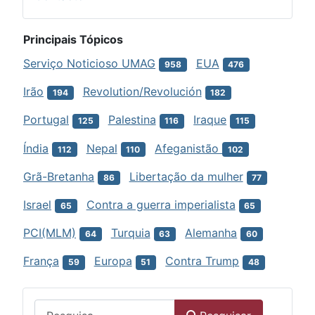
Principais Tópicos
Serviço Noticioso UMAG
EUA
958
476
Irão
Revolution/Revolución
194
182
Portugal
Palestina
Iraque
125
116
115
Índia
Nepal
Afeganistão
112
110
102
Grã-Bretanha
Libertação da mulher
86
77
Israel
Contra a guerra imperialista
65
65
PCI(MLM)
Turquia
Alemanha
64
63
60
França
Europa
Contra Trump
59
51
48
Menu