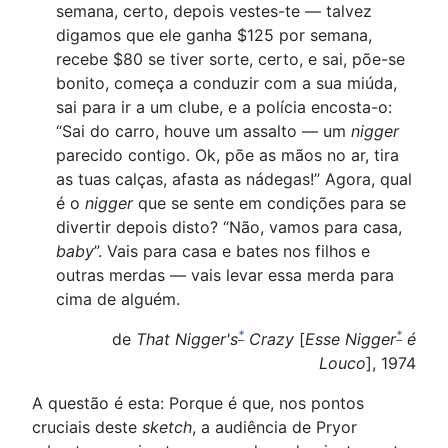
semana, certo, depois vestes-te — talvez
digamos que ele ganha $125 por semana,
recebe $80 se tiver sorte, certo, e sai, põe-se
bonito, começa a conduzir com a sua miúda,
sai para ir a um clube, e a polícia encosta-o:
“Sai do carro, houve um assalto — um
nigger
parecido contigo. Ok, põe as mãos no ar, tira
as tuas calças, afasta as nádegas!” Agora, qual
é o
nigger
que se sente em condições para se
divertir depois disto? “Não, vamos para casa,
baby
”. Vais para casa e bates nos filhos e
outras merdas — vais levar essa merda para
cima de alguém.
*
*
de
That Nigger's
Crazy
[
Esse Nigger
é
Louco
], 1974
A questão é esta: Porque é que, nos pontos
cruciais deste
sketch
, a audiência de Pryor