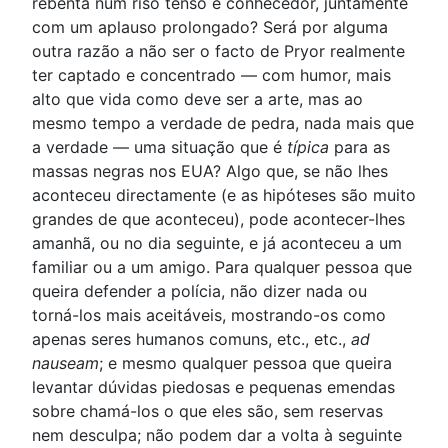
rebenta num riso tenso e conhecedor, juntamente
com um aplauso prolongado? Será por alguma
outra razão a não ser o facto de Pryor realmente
ter captado e concentrado — com humor, mais
alto que vida como deve ser a arte, mas ao
mesmo tempo a verdade de pedra, nada mais que
a verdade — uma situação que é
típica
para as
massas negras nos EUA? Algo que, se não lhes
aconteceu directamente (e as hipóteses são muito
grandes de que aconteceu), pode acontecer-lhes
amanhã, ou no dia seguinte, e já aconteceu a um
familiar ou a um amigo. Para qualquer pessoa que
queira defender a polícia, não dizer nada ou
torná-los mais aceitáveis, mostrando-os como
apenas seres humanos comuns, etc., etc.,
ad
nauseam
; e mesmo qualquer pessoa que queira
levantar dúvidas piedosas e pequenas emendas
sobre chamá-los o que eles são, sem reservas
nem desculpa; não podem dar a volta à seguinte