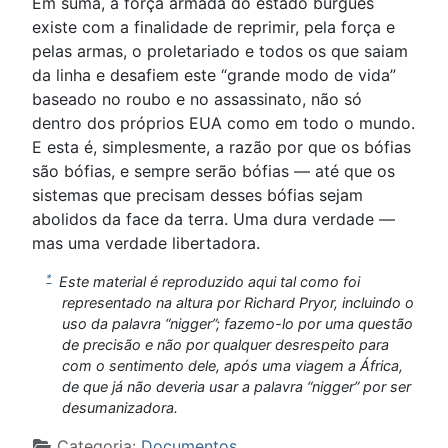
Em suma, a força armada do estado burguês
existe com a finalidade de reprimir, pela força e
pelas armas, o proletariado e todos os que saiam
da linha e desafiem este “grande modo de vida”
baseado no roubo e no assassinato, não só
dentro dos próprios EUA como em todo o mundo.
E esta é, simplesmente, a razão por que os bófias
são bófias, e sempre serão bófias — até que os
sistemas que precisam desses bófias sejam
abolidos da face da terra. Uma dura verdade —
mas uma verdade libertadora.
*
Este material é reproduzido aqui tal como foi
representado na altura por Richard Pryor, incluindo o
uso da palavra “nigger”; fazemo-lo por uma questão
de precisão e não por qualquer desrespeito para
com o sentimento dele, após uma viagem a África,
de que já não deveria usar a palavra “nigger” por ser
desumanizadora.
Detalhes
Categoria:
Documentos