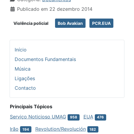
Publicado em 22 dezembro 2014
Violência policial
Bob Avakian
PCR.EUA
Início
Documentos Fundamentais
Música
Ligações
Contacto
Principais Tópicos
Serviço Noticioso UMAG
EUA
958
476
Irão
Revolution/Revolución
194
182