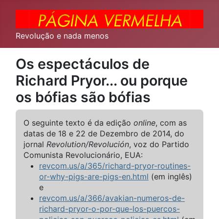
Revolução e nada menos
Os espectáculos de
Richard Pryor... ou porque
os bófias são bófias
O seguinte texto é da edição
online
, com as
datas de 18 e 22 de Dezembro de 2014, do
jornal
Revolution/Revolución
, voz do Partido
Comunista Revolucionário, EUA:
revcom.us/a/365/richard-pryor-routines-
or-why-pigs-are-pigs-en.html
(em inglês)
e
revcom.us/a/366/avakian-numeros-de-
richard-pryor-o-por-que-los-puercos-