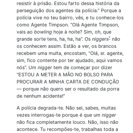
resistir à prisão. Estou farto dessa história da
perseguição dos agentes da polícia.” Porque a
polícia vive no teu bairro, vês, e tu conhece-los
como Agente Timpson. “Olá Agente Timpson,
vais ao
bowling
hoje à noite? Sim, oh, que
*
grande sorte tens, ha, ha, ha”. Os
niggers
não
os conhecem assim. Estão a ver, os brancos
recebem uma multa, encostam, “Olá, sr. agente,
sim, fico contente por ter ajudado, aqui vamos
nós”. Um
nigger
tem de começar por dizer
“ESTOU A METER A MÃO NO BOLSO PARA
PROCURAR A MINHA CARTA DE CONDUÇÃO
— porque não quero ser o resultado da porra
de nenhum acidente!”
A polícia degrada-te. Não sei, sabes, muitas
vezes interrogas-te porque é que um
nigger
não fica completamente louco. Não, isso não
acontece. Tu recompões-te, trabalhas toda a