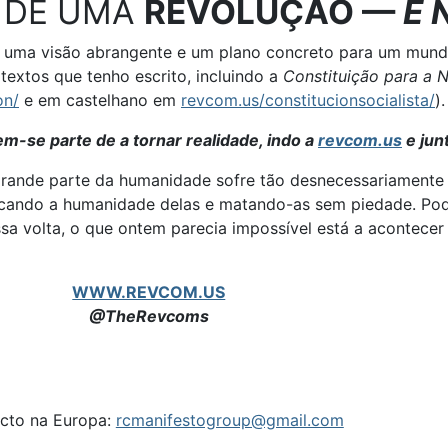
 DE UMA
REVOLUÇÃO —
E 
e uma visão abrangente e um plano concreto para um mundo
textos que tenho escrito, incluindo a
Constituição para a 
on/
e em castelhano em
revcom.us/constitucionsocialista/
).
-se parte de a tornar realidade, indo a
revcom.us
e jun
ande parte da humanidade sofre tão desnecessariamente s
ufocando a humanidade delas e matando-as sem piedade. P
sa volta, o que ontem parecia impossível está a acontecer
WWW.REVCOM.US
@TheRevcoms
cto na Europa:
rcmanifestogroup@gmail.com