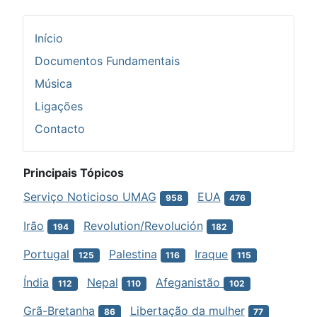
Início
Documentos Fundamentais
Música
Ligações
Contacto
Principais Tópicos
Serviço Noticioso UMAG
EUA
958
476
Irão
Revolution/Revolución
194
182
Portugal
Palestina
Iraque
125
116
115
Índia
Nepal
Afeganistão
112
110
102
Grã-Bretanha
Libertação da mulher
86
77