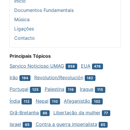
Início
Documentos Fundamentais
Música
Ligações
Contacto
Principais Tópicos
Serviço Noticioso UMAG
EUA
958
476
Irão
Revolution/Revolución
194
182
Portugal
Palestina
Iraque
125
116
115
Índia
Nepal
Afeganistão
112
110
102
Grã-Bretanha
Libertação da mulher
86
77
Israel
Contra a guerra imperialista
65
65