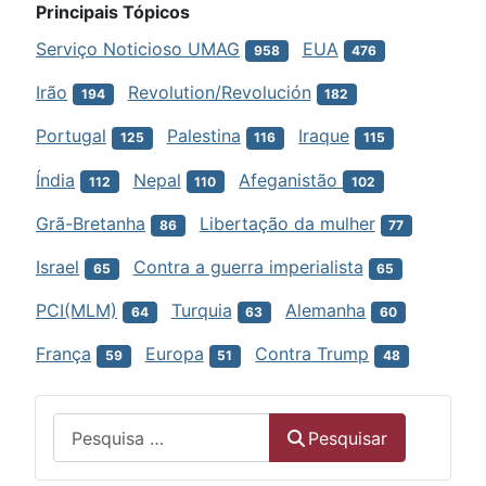
Principais Tópicos
Serviço Noticioso UMAG
EUA
958
476
Irão
Revolution/Revolución
194
182
Portugal
Palestina
Iraque
125
116
115
Índia
Nepal
Afeganistão
112
110
102
Grã-Bretanha
Libertação da mulher
86
77
Israel
Contra a guerra imperialista
65
65
PCI(MLM)
Turquia
Alemanha
64
63
60
França
Europa
Contra Trump
59
51
48
Menu
Pesquisar