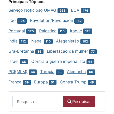
Principais Tópicos
Serviço Noticioso UMAG
EUA
958
476
Irão
Revolution/Revolución
194
182
Portugal
Palestina
Iraque
125
116
115
Índia
Nepal
Afeganistão
112
110
102
Grã-Bretanha
Libertação da mulher
86
77
Israel
Contra a guerra imperialista
65
65
PCI(MLM)
Turquia
Alemanha
64
63
60
França
Europa
Contra Trump
59
51
48
Menu
Pesquisar