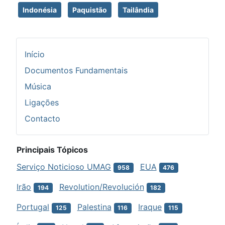
Indonésia
Paquistão
Tailândia
Início
Documentos Fundamentais
Música
Ligações
Contacto
Principais Tópicos
Serviço Noticioso UMAG
EUA
958
476
Irão
Revolution/Revolución
194
182
Portugal
Palestina
Iraque
125
116
115