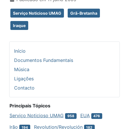
Serviço Noticioso UMAG
Grã-Bretanha
Iraque
Início
Documentos Fundamentais
Música
Ligações
Contacto
Principais Tópicos
Serviço Noticioso UMAG
EUA
958
476
Irão
Revolution/Revolución
194
182