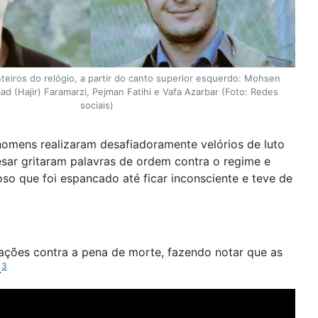
teiros do relógio, a partir do canto superior esquerdo: Mohsen
(Hajir) Faramarzi, Pejman Fatihi e Vafa Azarbar (Foto: Redes
sociais)
homens realizaram desafiadoramente velórios de luto
esar gritaram palavras de ordem contra o regime e
so que foi espancado até ficar inconsciente e teve de
ações contra a pena de morte, fazendo notar que as
3
.