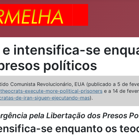
a e intensifica-se enq
presos políticos
rtido Comunista Revolucionário, EUA (publicado a 5 de fev
theocrats-execute-more-political-prisoners
e a 14 de feve
ocratas-de-iran-siguen-ejecutando-mas
).
ência pela Libertação dos Presos Polí
ntensifica-se enquanto os te