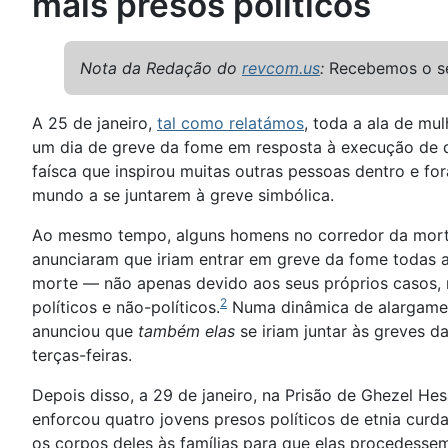
mais presos políticos
Nota da Redação do
revcom.us
:
Recebemos o se
A 25 de janeiro,
tal como relatámos
, toda a ala de mu
um dia de greve da fome em resposta à execução de do
faísca que inspirou muitas outras pessoas dentro e fo
mundo a se juntarem à greve simbólica.
Ao mesmo tempo, alguns homens no corredor da mort
anunciaram que iriam entrar em greve da fome todas a
morte — não apenas devido aos seus próprios casos,
2
políticos e não-políticos.
Numa dinâmica de alargament
anunciou que
também elas
se iriam juntar às greves 
terças-feiras.
Depois disso, a 29 de janeiro, na Prisão de Ghezel Hesa
enforcou quatro jovens presos políticos de etnia curd
os corpos deles às famílias para que elas procedessem 