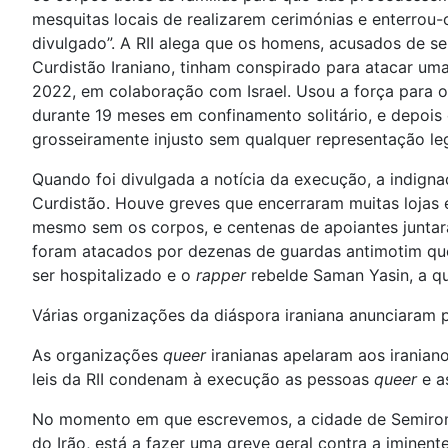
mesquitas locais de realizarem cerimónias e enterrou
divulgado”. A RII alega que os homens, acusados de 
Curdistão Iraniano, tinham conspirado para atacar um
2022, em colaboração com Israel. Usou a força para o
durante 19 meses em confinamento solitário, e depoi
grosseiramente injusto sem qualquer representação leg
Quando foi divulgada a notícia da execução, a indigna
Curdistão. Houve greves que encerraram muitas lojas 
mesmo sem os corpos, e centenas de apoiantes juntara
foram atacados por dezenas de guardas antimotim que 
ser hospitalizado e o
rapper
rebelde Saman Yasin, a q
Várias organizações da diáspora iraniana anunciaram 
As organizações
queer
iranianas apelaram aos iranian
leis da RII condenam à execução as pessoas
queer
e a
No momento em que escrevemos, a cidade de Semirom 
do Irão, está a fazer uma greve geral contra a iminen