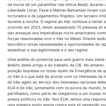
da morte de um paramilitar (da milícia Basiji) durante
Liberdade
(Jina). Fazel e Mehran Bahramian foram co
torturados e de julgamentos fingidos. Um terceiro irmã
durante a revolta. O regime do Irão continua a tentar
ocorrido em 2023, tendo assassinado 70 pessoas só e
das ameaças dos imperialistas norte-americanos contra
forças relacionadas com o Irão no Médio Oriente estão
teocrático novas necessidades e oportunidades de rep
estabilizar a sua legitimidade e o seu regime.
Uma análise do potencial para uma guerra mais vasta 
âmbito deste artigo e do trabalho da CIE. No entanto,
posição expressa no nosso Apelo de Emergência de que
no Irão é o que está de acordo com os interesses da
do Irão agem ao serviço dos interesses nacionais dele
EUA e do Irão, juntamente com os povos do mundo, 
partilhados, como parte de chegarmos a um mundo me
presos políticos no Irão. Nos EUA, temos uma respons
uma maneira muito ampla contra esta vil repressão por