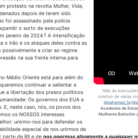
 um protesto na revolta
Mulher, Vida,
ndenados depois de terem sido
o foi assassinado pela polícia
 expandir o surto de execuções
4
m janeiro de 2024.
A intensificação
 o Irão e os ataques deles contra as
 possivelmente a criar ao regime
ressão na sua frente interna para
no Médio Oriente está para além do
 queremos continuar a salientar a
“Não às execuções
 a libertação dos presos políticos
coletivo de várias o
 humanidade: Os governos dos EUA e
@bahamad_fa
/
@b
s. E, neste caso, nós, os povos dos
Academia de Estud
temos os NOSSOS interesses
Mulheres Balúchis
lhor: unirmo-nos para defender os
abilidade especial de nos unirmos de
 parte da RII e de
nos opormos ativamente a quaisquer m