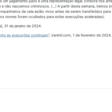
o um julgamento justo e uma representação legal. Embora nos ar
 não nascemos criminosos. (...) A partir desta semana, iremos in
ompanheiros de cela estão vivos antes de serem transferidos par
sos nomes foram ocultados para evitar execuções aceleradas).
], 31 de janeiro de 2024.
anto as execuções continuam
”, iranintl.com, 1 de fevereiro de 2024.