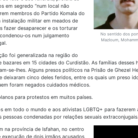
-os em segredo “num local não
serem membros do Partido Komala do
a instalação militar em meados de
s fazer desaparecer e os torturar
No sentido dos pon
s condenou-os num julgamento
Mazloum, Mohammad 
al.
ção foi generalizada na região do
e bazares em 15 cidades do Curdistão. As famílias desses 
m-se-lhes. Alguns presos políticos na Prisão de Ghezel H
deixaram cinco deles feridos, entre os quais um preso ido
uem foram negados cuidados médicos.
planos para protestos em muitos países.
os em todo o mundo e aos ativistas LGBTQ+ para fazerem 
s pessoas condenadas por relações sexuais extraconjugais
na província de Isfahan, no centro
te execução de dois irmãos acusados