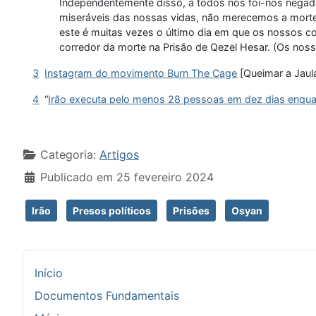
Independentemente disso, a todos nós foi-nos negad
miseráveis das nossas vidas, não merecemos a morte e
este é muitas vezes o último dia em que os nossos c
corredor da morte na Prisão de Qezel Hesar. (Os nos
3
Instagram do movimento Burn The Cage
[Queimar a Jaula
4
“
Irão executa pelo menos 28 pessoas em dez dias enqu
Detalhes
Categoria:
Artigos
Publicado em 25 fevereiro 2024
Irão
Presos políticos
Prisões
Osyan
Início
Documentos Fundamentais