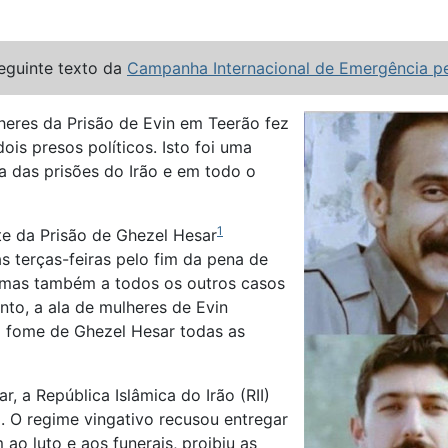
guinte texto da
Campanha Internacional de Emergência pel
lheres da Prisão de Evin em Teerão fez
is presos políticos. Isto foi uma
ra das prisões do Irão e em todo o
1
e da Prisão de Ghezel Hesar
s terças-feiras pelo fim da pena de
 mas também a todos os outros casos
o, a ala de mulheres de Evin
da fome de Ghezel Hesar todas as
r, a República Islâmica do Irão (RII)
a. O regime vingativo recusou entregar
ao luto e aos funerais, proibiu as