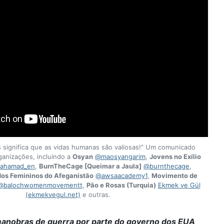
 significa que as vidas humanas são valiosas!” Um comunicado
rganizações, incluindo a
Osyan
@maosyangarim
,
Jovens no Exílio
ahamad_en
,
BurnTheCage [Queimar a Jaula]
@burnthecage
,
os Femininos do Afeganistão
@awsaacademy1
,
Movimento de
@balochwomenmovementt
,
Pão e Rosas (Turquia)
Ekmek ve Gül
(ekmekvegul.net)
e outras.
anobras de guerra por parte do governo dos EUA