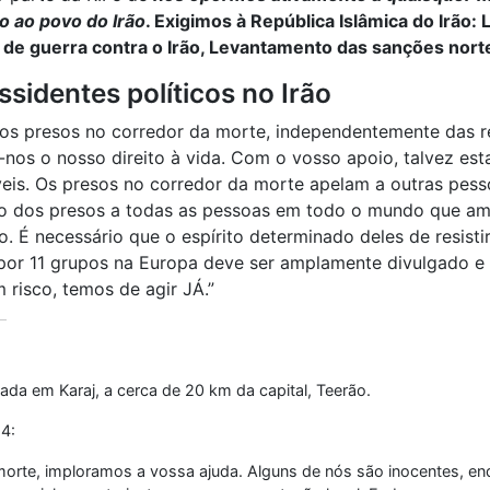
o ao povo do Irão
. Exigimos à República Islâmica do Irão:
de guerra contra o Irão, Levantamento das sanções nort
ssidentes políticos no Irão
os presos no corredor da morte, independentemente das re
r-nos o nosso direito à vida. Com o vosso apoio, talvez e
íveis. Os presos no corredor da morte apelam a outras pes
elo dos presos a todas as pessoas em todo o mundo que ama
ão. É necessário que o espírito determinado deles de resist
or 11 grupos na Europa deve ser amplamente divulgado e 
 risco, temos de agir JÁ.”
uada em Karaj, a cerca de 20 km da capital, Teerão.
4:
rte, imploramos a vossa ajuda. Alguns de nós são inocentes, enqu