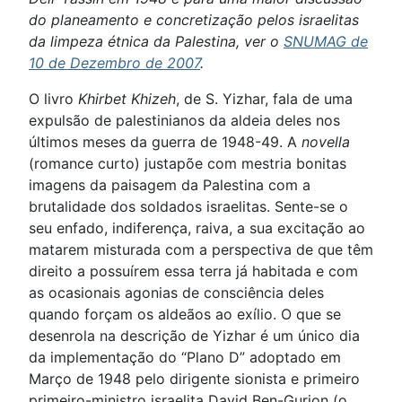
do planeamento e concretização pelos israelitas
da limpeza étnica da Palestina, ver o
SNUMAG de
10 de Dezembro de 2007
.
O livro
Khirbet Khizeh
, de S. Yizhar, fala de uma
expulsão de palestinianos da aldeia deles nos
últimos meses da guerra de 1948-49. A
novella
(romance curto) justapõe com mestria bonitas
imagens da paisagem da Palestina com a
brutalidade dos soldados israelitas. Sente-se o
seu enfado, indiferença, raiva, a sua excitação ao
matarem misturada com a perspectiva de que têm
direito a possuírem essa terra já habitada e com
as ocasionais agonias de consciência deles
quando forçam os aldeãos ao exílio. O que se
desenrola na descrição de Yizhar é um único dia
da implementação do “Plano D” adoptado em
Março de 1948 pelo dirigente sionista e primeiro
primeiro-ministro israelita David Ben-Gurion (o