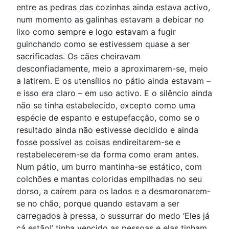
entre as pedras das cozinhas ainda estava activo,
num momento as galinhas estavam a debicar no
lixo como sempre e logo estavam a fugir
guinchando como se estivessem quase a ser
sacrificadas. Os cães cheiravam
desconfiadamente, meio a aproximarem-se, meio
a latirem. E os utensílios no pátio ainda estavam –
e isso era claro – em uso activo. E o silêncio ainda
não se tinha estabelecido, excepto como uma
espécie de espanto e estupefacção, como se o
resultado ainda não estivesse decidido e ainda
fosse possível as coisas endireitarem-se e
restabelecerem-se da forma como eram antes.
Num pátio, um burro mantinha-se estático, com
colchões e mantas coloridas empilhadas no seu
dorso, a caírem para os lados e a desmoronarem-
se no chão, porque quando estavam a ser
carregados à pressa, o sussurrar do medo ‘Eles já
cá estão!’ tinha vencido as pessoas e elas tinham