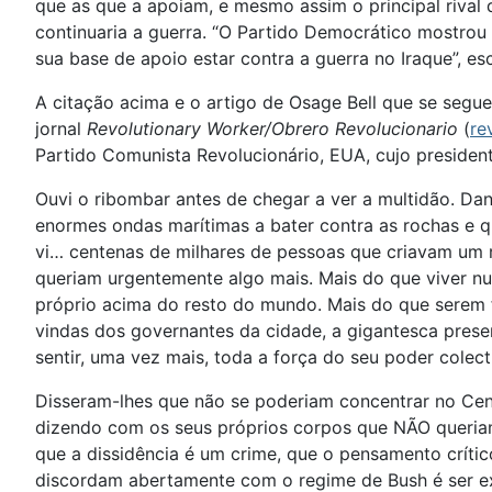
que as que a apoiam, e mesmo assim o principal rival
continuaria a guerra. “O Partido Democrático mostrou
sua base de apoio estar contra a guerra no Iraque”, es
A citação acima e o artigo de Osage Bell que se segue
jornal
Revolutionary Worker/Obrero Revolucionario
(
re
Partido Comunista Revolucionário, EUA, cujo presiden
Ouvi o ribombar antes de chegar a ver a multidão. Da
enormes ondas marítimas a bater contra as rochas e q
vi… centenas de milhares de pessoas que criavam um 
queriam urgentemente algo mais. Mais do que viver n
próprio acima do resto do mundo. Mais do que serem 
vindas dos governantes da cidade, a gigantesca presen
sentir, uma vez mais, toda a força do seu poder colect
Disseram-lhes que não se poderiam concentrar no Cent
dizendo com os seus próprios corpos que NÃO queriam 
que a dissidência é um crime, que o pensamento críti
discordam abertamente com o regime de Bush é ser ext