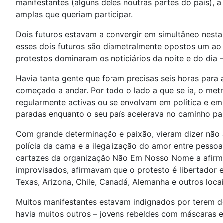
manifestantes (alguns deles noutras partes do país), a
amplas que queriam participar.
Dois futuros estavam a convergir em simultâneo nesta 
esses dois futuros são diametralmente opostos um ao 
protestos dominaram os noticiários da noite e do dia
Havia tanta gente que foram precisas seis horas para 
começado a andar. Por todo o lado a que se ia, o metr
regularmente activas ou se envolvam em política e em
paradas enquanto o seu país acelerava no caminho par
Com grande determinação e paixão, vieram dizer não à
polícia da cama e a ilegalização do amor entre pesso
cartazes da organização Não Em Nosso Nome a afirmar
improvisados, afirmavam que o protesto é libertador e
Texas, Arizona, Chile, Canadá, Alemanha e outros locais
Muitos manifestantes estavam indignados por terem de 
havia muitos outros – jovens rebeldes com máscaras 