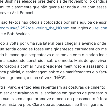
 de Bush nas eleições presidenciais de Novembro, o candid
 muito claramente que não queria ter nada a ver com essa
creveu Akil Bomani.
 são textos não oficiais colocados por uma equipa de escri
vcom.us/a/1252/delivering_the_NO.htm
em inglês ou
revcom
te é Bob Avakian.
ndo a volta por uma rua lateral para chegar à avenida ond
ue sentia como se fosse uma gigantesca carruagem do metr
rio humano que serpenteava e se movia com o alarido indi
uma sociedade construída sobre o medo. Mais do que viver
forçados a confiar num presidente mentiroso e assassino.
ça policial, a espionagem sobre os manifestantes e o facto
ivo – gritando, a uma só voz: “NÃO!”.
ral Park, e então eles rebentaram as costuras de cimento
ser encurralados ou silenciados em guetos de protesto ba
co num sistema que promove o medo do pensamento é fora d
remista ou pior. Claro que as pessoas não lhes ligaram.