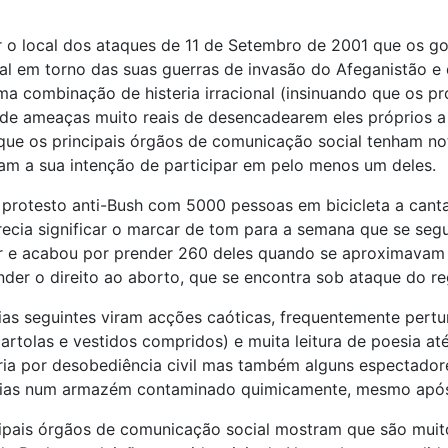
er o local dos ataques de 11 de Setembro de 2001 que os 
al em torno das suas guerras de invasão do Afeganistão e 
ma combinação de histeria irracional (insinuando que os p
de ameaças muito reais de desencadearem eles próprios a v
que os principais órgãos de comunicação social tenham not
am a sua intenção de participar em pelo menos um deles.
otesto anti-Bush com 5000 pessoas em bicicleta a canta
cia significar o marcar de tom para a semana que se segui
rar e acabou por prender 260 deles quando se aproximavam 
nder o direito ao aborto, que se encontra sob ataque do r
ias seguintes viram acções caóticas, frequentemente pertu
cartolas e vestidos compridos) e muita leitura de poesia 
ria por desobediência civil mas também alguns espectador
dias num armazém contaminado quimicamente, mesmo após u
ipais órgãos de comunicação social mostram que são muit