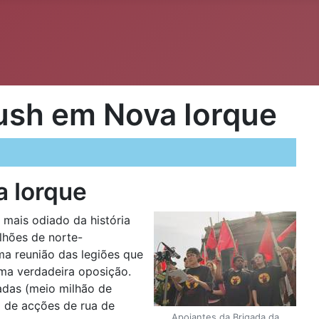
ush em Nova Iorque
 Iorque
mais odiado da história
lhões de norte-
ma reunião das legiões que
ma verdadeira oposição.
adas (meio milhão de
a de acções de rua de
Apoiantes da Brigada da