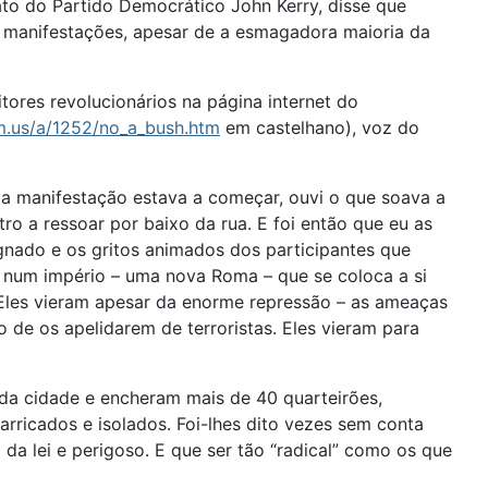
ato do Partido Democrático John Kerry, disse que
s manifestações, apesar de a esmagadora maioria da
tores revolucionários na página internet do
.us/a/1252/no_a_bush.htm
em castelhano), voz do
e a manifestação estava a começar, ouvi o que soava a
o a ressoar por baixo da rua. E foi então que eu as
gnado e os gritos animados dos participantes que
 num império – uma nova Roma – que se coloca a si
 Eles vieram apesar da enorme repressão – as ameaças
 de os apelidarem de terroristas. Eles vieram para
 da cidade e encheram mais de 40 quarteirões,
rricados e isolados. Foi-lhes dito vezes sem conta
a lei e perigoso. E que ser tão “radical” como os que