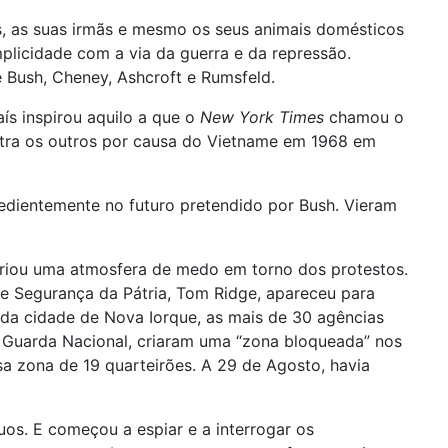
s, as suas irmãs e mesmo os seus animais domésticos
plicidade com a via da guerra e da repressão.
e Bush, Cheney, Ashcroft e Rumsfeld.
aís inspirou aquilo a que o
New York Times
chamou o
ntra os outros por causa do Vietname em 1968 em
edientemente no futuro pretendido por Bush. Vieram
criou uma atmosfera de medo em torno dos protestos.
de Segurança da Pátria, Tom Ridge, apareceu para
s da cidade de Nova Iorque, as mais de 30 agências
m a Guarda Nacional, criaram uma “zona bloqueada” nos
sa zona de 19 quarteirões. A 29 de Agosto, havia
uos. E começou a espiar e a interrogar os