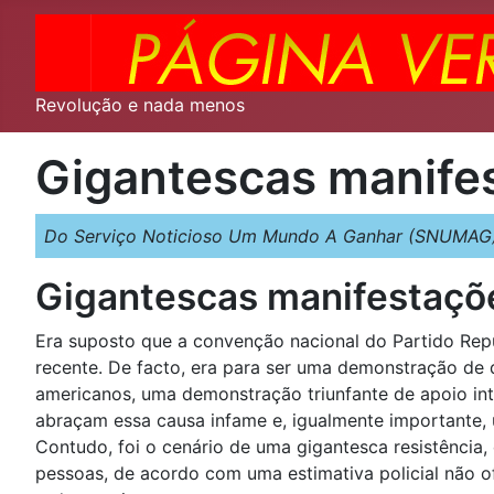
Revolução e nada menos
Gigantescas manife
Do Serviço Noticioso Um Mundo A Ganhar (SNUMAG)
Gigantescas manifestaçõ
Era suposto que a convenção nacional do Partido Rep
recente. De facto, era para ser uma demonstração d
americanos, uma demonstração triunfante de apoio int
abraçam essa causa infame e, igualmente importante, 
Contudo, foi o cenário de uma gigantesca resistência
pessoas, de acordo com uma estimativa policial não o