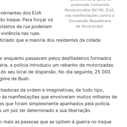
Juventude Comunista
Revolucionária (RCYB), EUA,
governantes dos EUA
nas manifestações contra a
do Iraque. Para forçar os
Convenção Republicana
rotestos de rua poderiam
de Nova Iorque
iolência nas ruas.
iciado que a maioria dos residentes da cidade
r enquanto passavam pelos desfiladeiros formados
ria, a polícia introduziu um rebanho de motorizadas
do seu local de dispersão. No dia seguinte, 25 000
egime de Bush.
rbadoras da ordem e imaginativas, de todo tipo,
até às manifestações que envolveram muitos milhares de
es que foram simplesmente apanhados pela polícia.
m juiz ter determinado a sua libertação.
o mais as pessoas que se opõem à guerra no Iraque