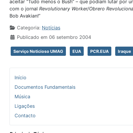
aceitar “Tudo menos o Bush” – que podiam lutar por um
com o jornal
Revolutionary Worker/Obrero Revoluciona
Bob Avakian!”
Detalhes
Categoria:
Notícias
Publicado em 06 setembro 2004
Serviço Noticioso UMAG
EUA
PCR.EUA
Iraque
Início
Documentos Fundamentais
Música
Ligações
Contacto