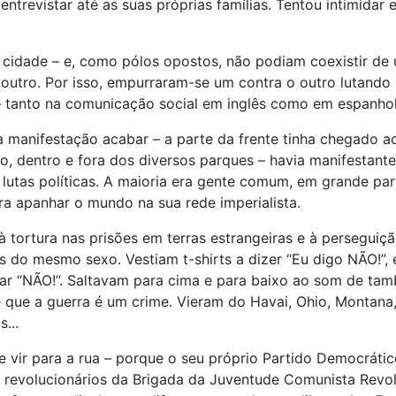
 entrevistar até as suas próprias famílias. Tentou intimida
cidade – e, como pólos opostos, não podiam coexistir de u
outro. Por isso, empurraram-se um contra o outro lutando 
 – tanto na comunicação social em inglês como em espanhol
a manifestação acabar – a parte da frente tinha chegado ao
o, dentro e fora dos diversos parques – havia manifestant
 lutas políticas. A maioria era gente comum, em grande p
a apanhar o mundo na sua rede imperialista.
 tortura nas prisões em terras estrangeiras e à perseguiç
as do mesmo sexo. Vestiam t-shirts a dizer “Eu digo NÃO!”
 “NÃO!”. Saltavam para cima e para baixo ao som de tamb
 que a guerra é um crime. Vieram do Havai, Ohio, Montana, 
...
vir para a rua – porque o seu próprio Partido Democrático
e revolucionários da Brigada da Juventude Comunista Revo