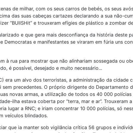
tenas de milhar, com os seus carros de bebés, os seus avó
 acima das suas cabeças cartazes declarando a sua não-cum
izer “BUllSHit” e trouxeram efígies de plástico a zombar d
ularizado e que gera mais desconfiança da história deste p
ue Democratas e manifestantes se viraram em fúria uns co
am à rua para mostrar que não alinhariam sossegada ou ob
o, é possível, desejado e muito necessário...
 era um alvo dos terroristas, a administração da cidade 
foi sem precedentes. O próprio dirigente do Departamento 
 suas novas armas, a utilização de todos os 40 000 polícia
cidade-ilha estava coberta por “terra, mar e ar”. Trouxera
ia lugar a RNC; e iriam concentrar 10 000 polícias, só nes
em veículos blindados.
r que ia manter sob vigilância crítica 56 grupos e indivíd