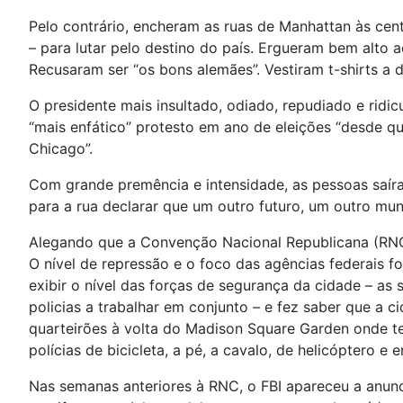
Pelo contrário, encheram as ruas de Manhattan às cen
– para lutar pelo destino do país. Ergueram bem alto
Recusaram ser “os bons alemães”. Vestiram t-shirts a d
O presidente mais insultado, odiado, repudiado e ridic
“mais enfático” protesto em ano de eleições “desde q
Chicago”.
Com grande premência e intensidade, as pessoas saír
para a rua declarar que um outro futuro, um outro mund
Alegando que a Convenção Nacional Republicana (RNC)
O nível de repressão e o foco das agências federais 
exibir o nível das forças de segurança da cidade – as
policias a trabalhar em conjunto – e fez saber que a 
quarteirões à volta do Madison Square Garden onde ter
polícias de bicicleta, a pé, a cavalo, de helicóptero e 
Nas semanas anteriores à RNC, o FBI apareceu a anuncia