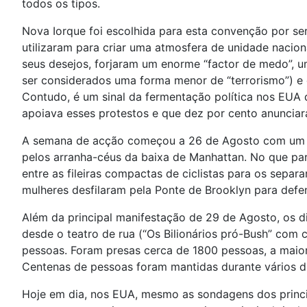
todos os tipos.
Nova Iorque foi escolhida para esta convenção por s
utilizaram para criar uma atmosfera de unidade nacion
seus desejos, forjaram um enorme “factor de medo”, u
ser considerados uma forma menor de “terrorismo”) e 
Contudo, é um sinal da fermentação política nos EUA 
apoiava esses protestos e que dez por cento anunciar
A semana de acção começou a 26 de Agosto com um pr
pelos arranha-céus da baixa de Manhattan. No que pare
entre as fileiras compactas de ciclistas para os sepa
mulheres desfilaram pela Ponte de Brooklyn para defe
Além da principal manifestação de 29 de Agosto, os d
desde o teatro de rua (“Os Bilionários pró-Bush” com 
pessoas. Foram presas cerca de 1800 pessoas, a maio
Centenas de pessoas foram mantidas durante vários 
Hoje em dia, nos EUA, mesmo as sondagens dos princ