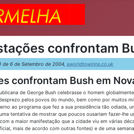
stações confrontam B
 de 6 de Setembro de 2004,
aworldtowinns.co.uk
es confrontam Bush em Nova
ublicana de George Bush celebrasse o homem globalmente 
e desprezo pelos povos do mundo, bem como por muitos mi
erno ao programa que fez a sua presidência tão odiada, u
uma tentativa de mostrar que poucos ousariam fazer-lhe u
, com a maior manifestação que a cidade viu em várias déc
ficial, mais de acordo com outras fontes) e de uma seman