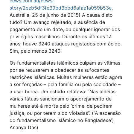
news.com.au/news-
story/2eeb5df3fe39bd3bbd6afae1a059b53e
,
Austrália, 25 de junho de 2015) A causa disto
tudo? Um avanço rejeitado, a ausência de
pagamento de um dote, ou qualquer ignorar dos
privilégios masculinos. Durante os últimos 17
anos, houve 3240 ataques registados com ácido.
Sim, pelo menos 3240!
Os fundamentalistas islâmicos culpam as vítimas
por se recusarem a obedecer às sufocantes
restrições islâmicas. Muitas mulheres estão agora
a ser forçadas – pela família ou pela sociedade –
a usar burca. Um estudo relatava: “Nas aldeias,
várias fátuas sancionam o apedrejamento de
mulheres até à morte pelo ‘crime’ de pedirem
justiça, ou por terem sido violadas”. (“A ascensão
do fundamentalismo islâmico no Bangladexe”,
Ananya Das)