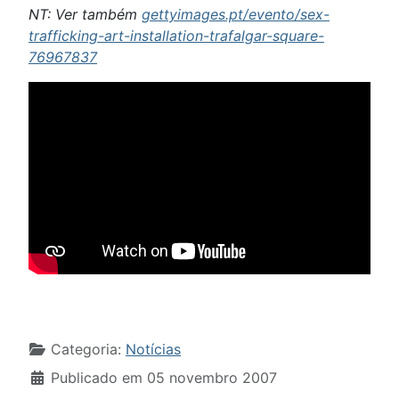
NT: Ver também
gettyimages.pt/evento/sex-
trafficking-art-installation-trafalgar-square-
76967837
Detalhes
Categoria:
Notícias
Publicado em 05 novembro 2007