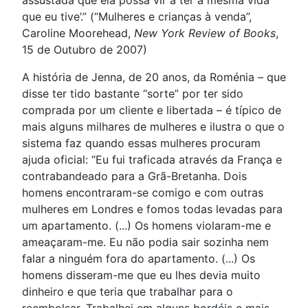
assustada que ela possa vir a ter a mesma vida
que eu tive’.” (“Mulheres e crianças à venda”,
Caroline Moorehead,
New York Review of Books
,
15 de Outubro de 2007)
A história de Jenna, de 20 anos, da Roménia – que
disse ter tido bastante “sorte” por ter sido
comprada por um cliente e libertada – é típico de
mais alguns milhares de mulheres e ilustra o que o
sistema faz quando essas mulheres procuram
ajuda oficial: “Eu fui traficada através da França e
contrabandeado para a Grã-Bretanha. Dois
homens encontraram-se comigo e com outras
mulheres em Londres e fomos todas levadas para
um apartamento. (...) Os homens violaram-me e
ameaçaram-me. Eu não podia sair sozinha nem
falar a ninguém fora do apartamento. (...) Os
homens disseram-me que eu lhes devia muito
dinheiro e que teria que trabalhar para o