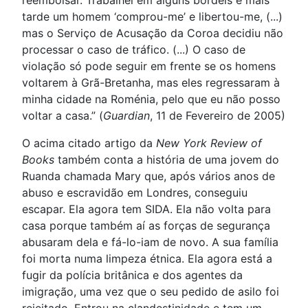
reembolsar. Trabalhei em alguns bordéis e mais
tarde um homem ‘comprou-me’ e libertou-me, (...)
mas o Serviço de Acusação da Coroa decidiu não
processar o caso de tráfico. (...) O caso de
violação só pode seguir em frente se os homens
voltarem à Grã-Bretanha, mas eles regressaram à
minha cidade na Roménia, pelo que eu não posso
voltar a casa.” (
Guardian
, 11 de Fevereiro de 2005)
O acima citado artigo da
New York Review of
Books
também conta a história de uma jovem do
Ruanda chamada Mary que, após vários anos de
abuso e escravidão em Londres, conseguiu
escapar. Ela agora tem SIDA. Ela não volta para
casa porque também aí as forças de segurança
abusaram dela e fá-lo-iam de novo. A sua família
foi morta numa limpeza étnica. Ela agora está a
fugir da polícia britânica e dos agentes da
imigração, uma vez que o seu pedido de asilo foi