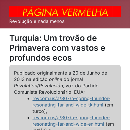
Revolução e nada menos
Turquia: Um trovão de
Primavera com vastos e
profundos ecos
Publicado originalmente a 20 de Junho de
2013 na edição
online
do jornal
Revolution/Revolución
, voz do Partido
Comunista Revolucionário, EUA:
revcom.us/a/307/a-spring-thunder-
resonating-far-and-wide-tk.html
(em
turco),
revcom.us/a/307/a-spring-thunder-
resonating-far-and-wide-en.html
(em