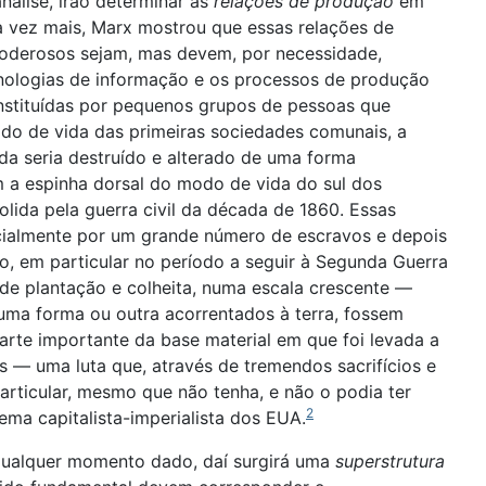
álise, irão determinar as
relações de produção
em
a vez mais, Marx mostrou que essas relações de
poderosos sejam, mas devem, por necessidade,
nologias de informação e os processos de produção
nstituídas por pequenos grupos de pessoas que
do de vida das primeiras sociedades comunais, a
a seria destruído e alterado de uma forma
m a espinha dorsal do modo de vida do sul dos
lida pela guerra civil da década de 1860. Essas
icialmente por um grande número de escravos e depois
cto, em particular no período a seguir à Segunda Guerra
 de plantação e colheita, numa escala crescente —
uma forma ou outra acorrentados à terra, fossem
arte importante da base material em que foi levada a
s — uma luta que, através de tremendos sacrifícios e
articular, mesmo que não tenha, e não o podia ter
2
ema capitalista-imperialista dos EUA.
m qualquer momento dado, daí surgirá uma
superstrutura