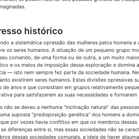
imaginadas.
resso histórico
uindo a sistemática opressão das mulheres pelos homens e 
tre os seres humanos. A situação de um pequeno grupo mo
 o seu comando, de uma forma ou de outra, a um muito ma
co e os meios de imposição dessa exploração e domina a v
ncia — isto nem sempre fez parte da sociedade humana. Ne
to existirem seres humanos. Estas divisões opressivas sur
es de anos e que consistiam em grupos relativamente peq
ativa para satisfazerem as suas necessidades e formarem
 não se deveu a nenhuma “inclinação natural” das pessoas
huma suposta “predisposição genética” dos homens a domi
 que por vezes havia conflitos em que os membros dessas
as diferenças entre si, mas essas sociedades não se carac
bros dessas sociedades comunais, a ideia de haver alguma