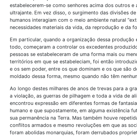
estabelecerem-se como senhores acima dos outros e a 
ultrajante. Em vez disso, o surgimento das divisões d
humanos interagiam com o meio ambiente natural “exte
necessidades materiais da vida, da reprodução e da 
Em particular, quando a organização dessa produção 
todo, começaram a controlar os excedentes produzido
pessoas se estabeleceram de uma forma mais ou meno
territórios em que se estabeleciam, foi então introdu
e os sem poder, entre os que dominam e os que são do
moldado dessa forma, mesmo quando não têm nenhum 
Ao longo destes milhares de anos de trevas para a g
a violação, as guerras de pilhagem e toda a vida de a
encontrou expressão em diferentes formas de fantasi
humano e que supostamente, em alguma existência futu
sua permanência na Terra. Mas também houve repetidas
conflitos armados e mesmo revoluções em que as socie
foram abolidas monarquias, foram derrubados propriet