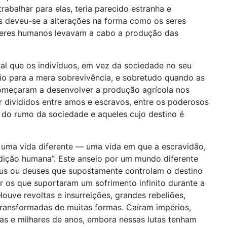
abalhar para elas, teria parecido estranha e
oas deveu-se a alterações na forma como os seres
 seres humanos levavam a cabo a produção das
l que os indivíduos, em vez da sociedade no seu
io para a mera sobrevivência, e sobretudo quando as
omeçaram a desenvolver a produção agrícola nos
r divididos entre amos e escravos, entre os poderosos
 do rumo da sociedade e aqueles cujo destino é
 uma vida diferente — uma vida em que a escravidão,
ondição humana”. Este anseio por um mundo diferente
eus ou deuses que supostamente controlam o destino
 os que suportaram um sofrimento infinito durante a
uve revoltas e insurreições, grandes rebeliões,
transformadas de muitas formas. Caíram impérios,
as e milhares de anos, embora nessas lutas tenham