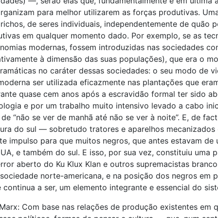
ades) —, serão elas que, fundamentalmente e em última an
rganizam para melhor utilizarem as forças produtivas. Um
ichos, de seres individuais, independentemente de quão 
utivas em qualquer momento dado. Por exemplo, se as tec
conomias modernas, fossem introduzidas nas sociedades co
ativamente à dimensão das suas populações), que era o mo
amáticas no caráter dessas sociedades: o seu modo de vid
 moderna ser utilizada eficazmente nas plantações que era
ante quase cem anos após a escravidão formal ter sido abo
logia e por um trabalho muito intensivo levado a cabo in
 de “não se ver de manhã até não se ver à noite”. E, de fa
ltura do sul — sobretudo tratores e aparelhos mecanizados
te impulso para que muitos negros, que antes estavam de 
, e também do sul. E isso, por sua vez, constituiu uma p
rror aberto do Ku Klux Klan e outros supremacistas branco
a sociedade norte-americana, e na posição dos negros em p
 continua a ser, um elemento integrante e essencial do sist
 por Marx: Com base nas relações de produção existentes e