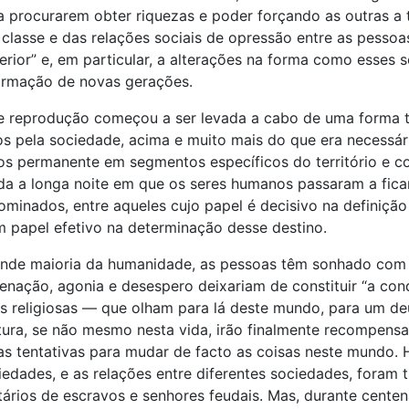
procurarem obter riquezas e poder forçando as outras a tr
e classe e das relações sociais de opressão entre as pess
rior” e, em particular, a alterações na forma como esses
formação de novas gerações.
e reprodução começou a ser levada a cabo de uma forma ta
s pela sociedade, acima e muito mais do que era necessár
s permanente em segmentos específicos do território e c
zida a longa noite em que os seres humanos passaram a fica
minados, entre aqueles cujo papel é decisivo na definição
papel efetivo na determinação desse destino.
rande maioria da humanidade, as pessoas têm sonhado com
lienação, agonia e desespero deixariam de constituir “a c
as religiosas — que olham para lá deste mundo, para um d
ra, se não mesmo nesta vida, irão finalmente recompensar
 tentativas para mudar de facto as coisas neste mundo. Ho
dades, e as relações entre diferentes sociedades, foram 
ários de escravos e senhores feudais. Mas, durante centen