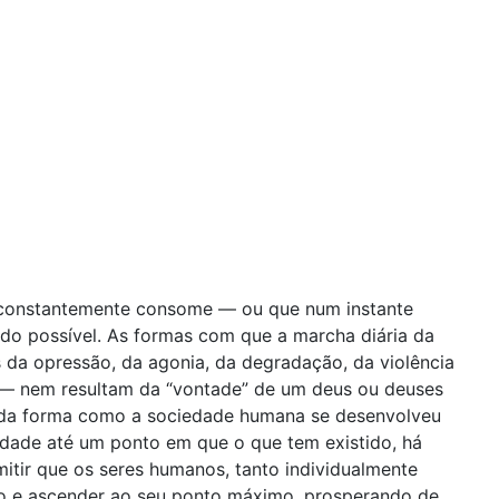
e constantemente consome — ou que num instante
o possível. As formas com que a marcha diária da
s da opressão, da agonia, da degradação, da violência
— nem resultam da “vontade” de um deus ou deuses
o, da forma como a sociedade humana se desenvolveu
idade até um ponto em que o que tem existido, há
mitir que os seres humanos, tanto individualmente
ão e ascender ao seu ponto máximo, prosperando de