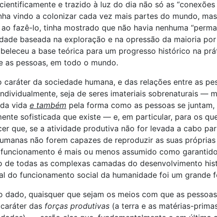
 cientificamente e trazido à luz do dia não só as “conexões
nha vindo a colonizar cada vez mais partes do mundo, mas
 ao fazê-lo, tinha mostrado que não havia nenhuma “perm
edade baseada na exploração e na opressão da maioria por
eleceu a base teórica para um progresso histórico na prá
e as pessoas, em todo o mundo.
 caráter da sociedade humana, e das relações entre as pes
individualmente, seja de seres imateriais sobrenaturais —
 da vida
e também
pela forma como as pessoas se juntam, e
ente sofisticada que existe — e, em particular, para os q
er que, se a atividade produtiva não for levada a cabo para
s humanas não forem capazes de reproduzir as suas própria
 funcionamento é mais ou menos assumido como garantido 
tro de todas as complexas camadas do desenvolvimento his
al do funcionamento social da humanidade foi um grande fe
dado, quaisquer que sejam os meios com que as pessoas 
 caráter das
forças produtivas
(a terra e as matérias-prima