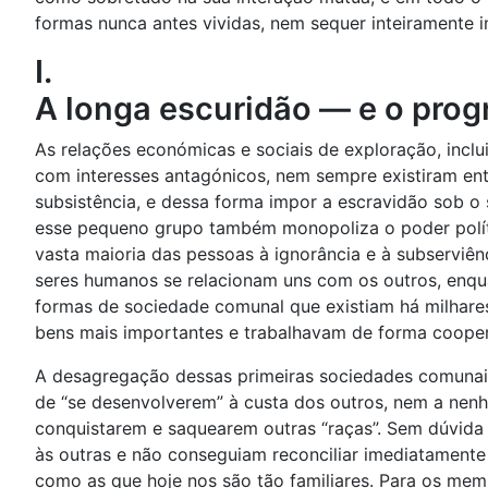
formas nunca antes vividas, nem sequer inteiramente 
I.
A longa escuridão — e o prog
As relações económicas e sociais de exploração, incl
com interesses antagónicos, nem sempre existiram en
subsistência, e dessa forma impor a escravidão sob
esse pequeno grupo também monopoliza o poder políti
vasta maioria das pessoas à ignorância e à subserviê
seres humanos se relacionam uns com os outros, enquan
formas de sociedade comunal que existiam há milhar
bens mais importantes e trabalhavam de forma cooper
A desagregação dessas primeiras sociedades comunais
de “se desenvolverem” à custa dos outros, nem a nen
conquistarem e saquearem outras “raças”. Sem dúvida
às outras e não conseguiam reconciliar imediatamente 
como as que hoje nos são tão familiares. Para os mem