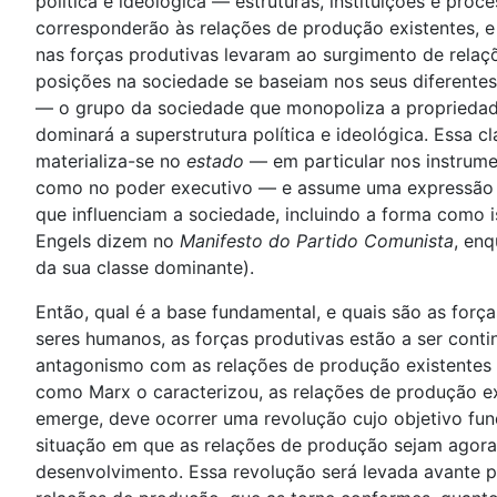
política e ideológica — estruturas, instituições e pr
corresponderão às relações de produção existentes, e 
nas forças produtivas levaram ao surgimento de relaç
posições na sociedade se baseiam nos seus diferente
— o grupo da sociedade que monopoliza a propriedade 
dominará a superstrutura política e ideológica. Essa
materializa-se no
estado
— em particular nos instrumen
como no poder executivo — e assume uma expressão c
que influenciam a sociedade, incluindo a forma como 
Engels dizem no
Manifesto do Partido Comunista
, en
da sua classe dominante).
Então, qual é a base fundamental, e quais são as forç
seres humanos, as forças produtivas estão a ser cont
antagonismo com as relações de produção existentes (
como Marx o caracterizou, as relações de produção ex
emerge, deve ocorrer uma revolução cujo objetivo fun
situação em que as relações de produção sejam agora
desenvolvimento. Essa revolução será levada avante p