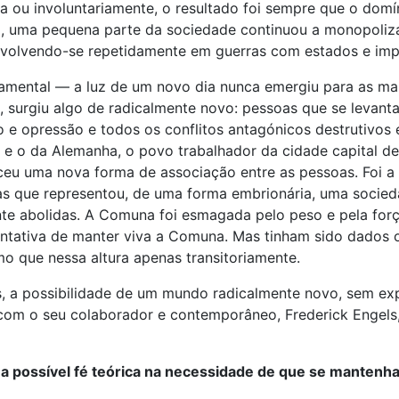
ria ou involuntariamente, o resultado foi sempre que o dom
 uma pequena parte da sociedade continuou a monopolizar a
nvolvendo-se repetidamente em guerras com estados e impér
amental — a luz de um novo dia nunca emergiu para as ma
nos, surgiu algo de radicalmente novo: pessoas que se lev
ão e opressão e todos os conflitos antagónicos destrutivo
 e o da Alemanha, o povo trabalhador da cidade capital d
ceu uma nova forma de associação entre as pessoas. Foi a
as que representou, de uma forma embrionária, uma socied
ente abolidas. A Comuna foi esmagada pelo peso e pela fo
entativa de manter viva a Comuna. Mas tinham sido dados
mo que nessa altura apenas transitoriamente.
a possibilidade de um mundo radicalmente novo, sem expl
o com o seu colaborador e contemporâneo, Frederick Enge
a possível fé teórica na necessidade de que se mantenha