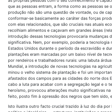
as próprias pessoas com o seu conhecimento e capacid
que as pessoas entram, a forma como as pessoas se o
produção não são uma questão de vontade, ou de capr
conformar-se basicamente ao caráter das forças prod
com elas relacionados, que são cruciais nas atuais e
recolhiam alimentos e caçavam em grandes áreas (rel
introdução dessas tecnologias provocaria mudanças dr
significativa. Nem, por exemplo, poderia a tecnologia
Estados Unidos durante o período da escravidão e dur
plantações eram marcadas por um baixo nível de tecno
por rendeiros e trabalhadores rurais: uma labuta árdua
Mundial, a introdução de novas tecnologias na agricu
minou o velho sistema de plantação e foi um importan
afastados
dos campos para as cidades do norte dos EUA
cabo a luta para acabar com a segregação legal e o te
heroísmo, provocou alterações muito significativas n
feito, posto fim à opressão dos negros que tem sido, e
Isto ilustra outro facto crucial trazido à luz do dia