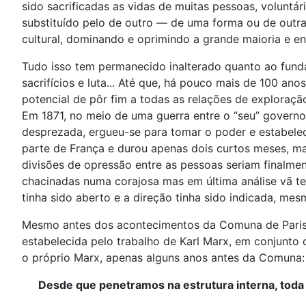
sido sacrificadas as vidas de muitas pessoas, voluntá
substituído pelo de outro — de uma forma ou de outra,
cultural, dominando e oprimindo a grande maioria e e
Tudo isso tem permanecido inalterado quanto ao fund
sacrifícios e luta... Até que, há pouco mais de 100 a
potencial de pôr fim a todas as relações de exploraç
Em 1871, no meio de uma guerra entre o “seu” governo
desprezada, ergueu-se para tomar o poder e estabele
parte de França e durou apenas dois curtos meses, m
divisões de opressão entre as pessoas seriam finalm
chacinadas numa corajosa mas em última análise vã t
tinha sido aberto e a direção tinha sido indicada, mes
Mesmo antes dos acontecimentos da Comuna de Paris, 
estabelecida pelo trabalho de Karl Marx, em conjunt
o próprio Marx, apenas alguns anos antes da Comuna:
Desde que penetramos na estrutura interna, toda 