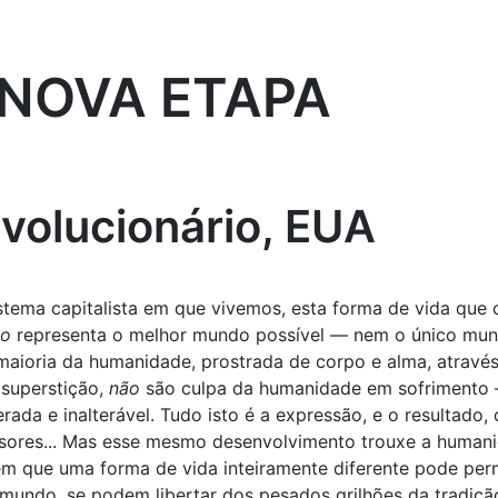
 NOVA ETAPA
volucionário, EUA
stema capitalista em que vivemos, esta forma de vida qu
ão
representa o melhor mundo possível — nem o único mund
e maioria da humanidade, prostrada de corpo e alma, atravé
 superstição,
não
são culpa da humanidade em sofrimento 
rada e inalterável. Tudo isto é a expressão, e o resultad
essores... Mas esse mesmo desenvolvimento trouxe a human
 em que uma forma de vida inteiramente diferente pode per
mundo, se podem libertar dos pesados grilhões da tradiç