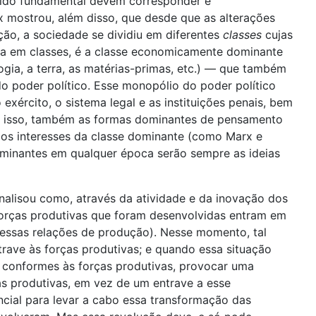
entido fundamental devem corresponder e
x mostrou, além disso, que desde que as alterações
ão, a sociedade se dividiu em diferentes
classes
cujas
da em classes, é a classe economicamente dominante
gia, a terra, as matérias-primas, etc.) — que também
o poder político. Esse monopólio do poder político
exército, o sistema legal e as instituições penais, bem
r isso, também as formas dominantes de pensamento
 aos interesses da classe dominante (como Marx e
dominantes em qualquer época serão sempre as ideias
alisou como, através da atividade e da inovação dos
forças produtivas que foram desenvolvidas entram em
 essas relações de produção). Nesse momento, tal
trave às forças produtivas; e quando essa situação
s conformes às forças produtivas, provocar uma
s produtivas, em vez de um entrave a esse
cial para levar a cabo essa transformação das