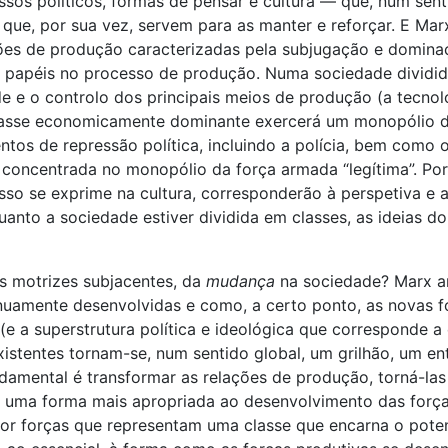
ocessos políticos, formas de pensar e cultura — que, num s
que, por sua vez, servem para as manter e reforçar. E Mar
ões de produção caracterizadas pela subjugação e dominaç
s papéis no processo de produção. Numa sociedade dividi
e o controlo dos principais meios de produção (a tecnolo
 classe economicamente dominante exercerá um monopólio d
tos de repressão política, incluindo a polícia, bem como o 
oncentrada no monopólio da força armada “legítima”. Po
isso se exprime na cultura, corresponderão à perspetiva e
quanto a sociedade estiver dividida em classes, as ideias 
as motrizes subjacentes, da
mudança
na sociedade? Marx an
inuamente desenvolvidas e como, a certo ponto, as novas 
e a superstrutura política e ideológica que corresponde a
istentes tornam-se, num sentido global, um grilhão, um en
damental é transformar as relações de produção, torná-la
 uma forma mais apropriada ao desenvolvimento das força
or forças que representam uma classe que encarna o poten