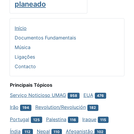
planeado
Início
Documentos Fundamentais
Música
Ligações
Contacto
Principais Tópicos
Serviço Noticioso UMAG
EUA
958
476
Irão
Revolution/Revolución
194
182
Portugal
Palestina
Iraque
125
116
115
Índia
Nepal
Afeganistão
112
110
102