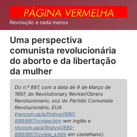
Revolução e nada menos
Uma perspectiva
comunista revolucionária
do aborto e da libertação
da mulher
Do n.º 897, com a data de 9 de Março de
1997, do
Revolutionary Worker/Obrero
Revolucionario
, voz do Partido Comunista
Revolucionário, EUA
(
revcom.us/a/firstvol/890-
899/897/rcview.htm
wm inglês e
revcom.us/a/firstvol/890-
899/897/rcview_s.htm
em castelhano).