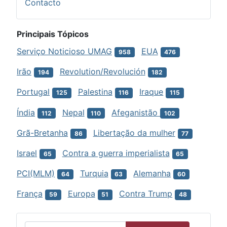
Contacto
Principais Tópicos
Serviço Noticioso UMAG
EUA
958
476
Irão
Revolution/Revolución
194
182
Portugal
Palestina
Iraque
125
116
115
Índia
Nepal
Afeganistão
112
110
102
Grã-Bretanha
Libertação da mulher
86
77
Israel
Contra a guerra imperialista
65
65
PCI(MLM)
Turquia
Alemanha
64
63
60
França
Europa
Contra Trump
59
51
48