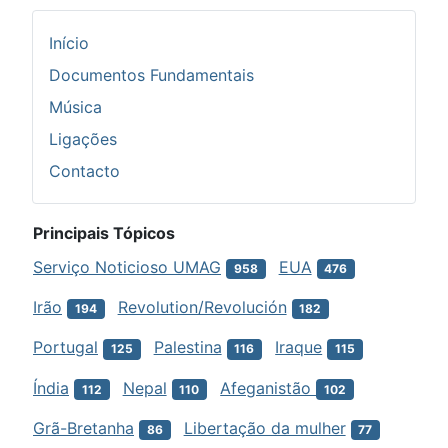
Início
Documentos Fundamentais
Música
Ligações
Contacto
Principais Tópicos
Serviço Noticioso UMAG
EUA
958
476
Irão
Revolution/Revolución
194
182
Portugal
Palestina
Iraque
125
116
115
Índia
Nepal
Afeganistão
112
110
102
Grã-Bretanha
Libertação da mulher
86
77